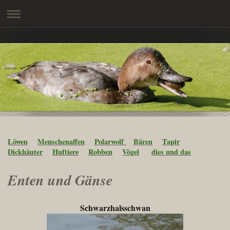
Löwen
Menschenaffen
Polarwolf
Bären
Tapir
Dickhäuter
Huftiere
Robben
Vögel
dies und das
Enten und Gänse
Schwarzhalsschwan