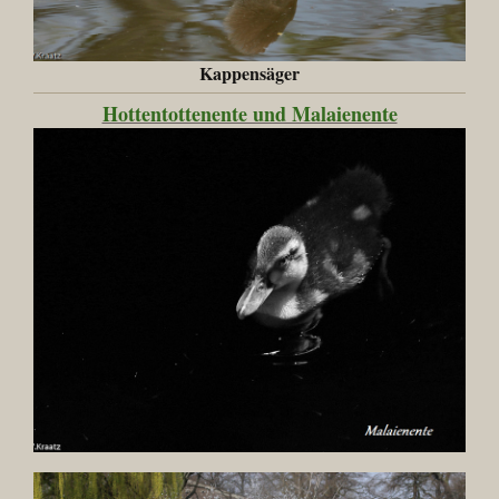
Kappensäger
Hottentottenente und Malaienente