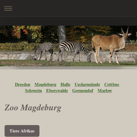
Dresden
Magdeburg
Halle
Ueckermünde
Cottbus
Schwerin
Eberswalde
Germendof
Marlow
Zoo Magdeburg
Tiere Afrikas