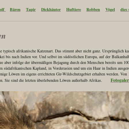
olf
Bären
Tapir
Dickhäuter
Huftiere
Robben
Vögel
dies
en
ne typisch afrikanische Katzenart. Das stimmt aber nicht ganz. Ursprünglich 
ei bis nach Indien vor. Und selbst im südöstlichen Europa, auf der Balkanhalb
tze aber infolge der übermäßigen Bejagung durch den Menschen bereits um 10
m südafrikanischen Kapland, in Vorderasien und um ein Haar in Indien ausgero
enige Löwen im eigens errichteten Gir-Wildschutzgebiet erhalten werden. Von 
Fotogaler
en. Sie sind die letzten überlebenden Löwen außerhalb Afrikas.