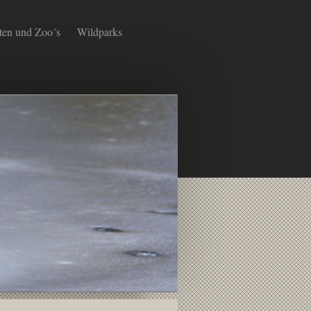
rten und Zoo´s
Wildparks